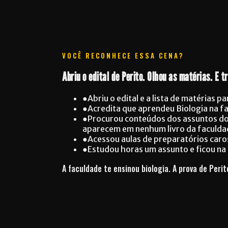
VOCÊ RECONHECE ESSA CENA?
Abriu o edital de Perito. Olhou as matérias. E t
●
Abriu o edital e a lista de matérias
●
Acredita que aprendeu Biologia na f
●
Procurou conteúdos dos assuntos do 
aparecem em nenhum livro da faculd
●
Acessou aulas de preparatórios caro
●
Estudou horas um assunto e ficou na 
A faculdade te ensinou biologia. A prova de Peri