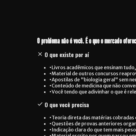
O problema não é você. É o que o mercado oferec
O que existe por aí
•
Livros acadêmicos que ensinam tudo,
•
Material de outros concursos reapro
•
Apostilas de "biologia geral" sem n
•
Conteúdo de medicina que não convers
•
Você tendo que adivinhar o que é rel
O que você precisa
•
Teoria direta das matérias cobradas e
•
Questões de provas anteriores organ
•
Indicação clara do que tem mais pes
•
Material escrito por quem passou e