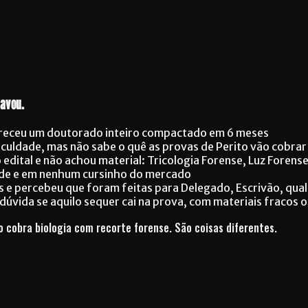
ravou.
 pareceu um doutorado inteiro compactado em 6 meses
aculdade, mas não sabe o quê as provas de Perito vão cobrar
edital e não achou material: Tricologia Forense, Luz Forens
ade e em nenhum cursinho do mercado
s e percebeu que foram feitas para Delegado, Escrivão, qua
dúvida se aquilo sequer cai na prova, com materiais fracos 
to cobra biologia com recorte forense. São coisas diferentes.