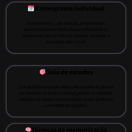
Cronograma individual
Automatizado, com revisões programadas
automaticamente Muito da sua dificuldade de
memorizar vem da falta de revisões. Acredite, o
problema não é você!
Guia de estudos
Com detalhamento de como cada assunto é cobrado
no concurso de Perito Criminal, pontos de atenção,
métodos de estudo recomendados, fontes gratuitas
e exemplos de questões.
Técnicas de memorização