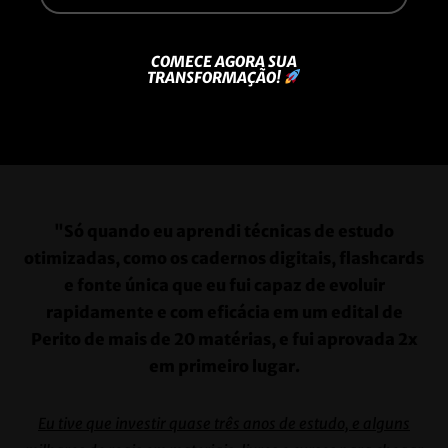
COMECE AGORA SUA
TRANSFORMAÇÃO!
"Só quando eu aprendi técnicas de estudo
otimizadas, como os cadernos digitais, flashcards
e fonte única que eu fui capaz de evoluir
rapidamente e com eficácia em um edital de
Perito de mais de 20 matérias, e fui aprovada 2x
em primeiro lugar.
Eu tive que investir quase três anos de estudo, e alguns