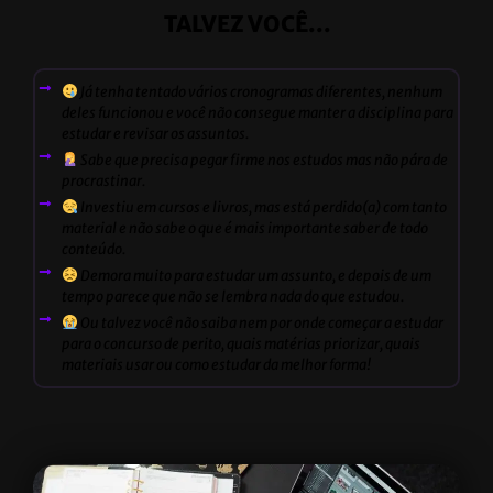
TALVEZ VOCÊ...
Já tenha tentado vários cronogramas diferentes, nenhum
deles funcionou e você não consegue manter a disciplina para
estudar e revisar os assuntos.
Sabe que precisa pegar firme nos estudos mas não pára de
procrastinar.
Investiu em cursos e livros, mas está perdido(a) com tanto
material e não sabe o que é mais importante saber de todo
conteúdo.
Demora muito para estudar um assunto, e depois de um
tempo parece que não se lembra nada do que estudou.
Ou talvez você não saiba nem por onde começar a estudar
para o concurso de perito, quais matérias priorizar, quais
materiais usar ou como estudar da melhor forma!