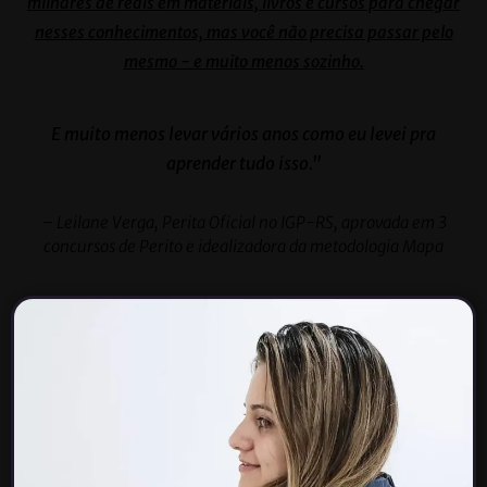
milhares de reais em materiais, livros e cursos para chegar
nesses conhecimentos, mas você não precisa passar pelo
mesmo - e muito menos sozinho.
E muito menos levar vários anos como eu levei pra
aprender tudo isso."
– Leilane Verga, Perita Oficial no IGP-RS, aprovada em 3
concursos de Perito e idealizadora da metodologia Mapa