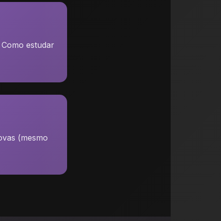
. Como estudar
rovas (mesmo