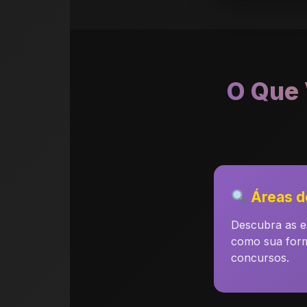
O Que 
Áreas de
Descubra as es
como sua form
concursos.