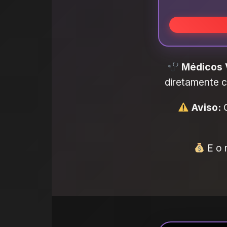
Médicos V
diretamente 
Aviso:
O
E o 