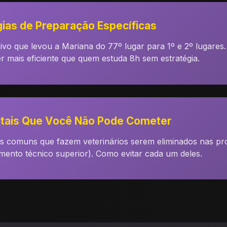
ias de Preparação Específicas
ivo que levou a Mariana do 77º lugar para 1º e 2º lugares
er mais eficiente que quem estuda 8h sem estratégia.
atais Que Você Não Pode Cometer
is comuns que fazem veterinários serem eliminados nas p
mento técnico superior). Como evitar cada um deles.