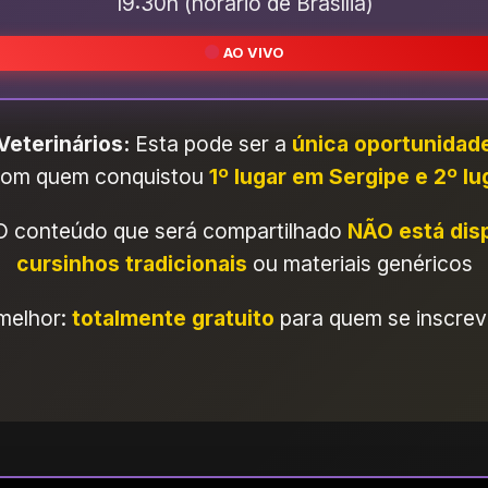
19:30h (horário de Brasília)
AO VIVO
eterinários:
Esta pode ser a
única oportunidad
com quem conquistou
1º lugar em Sergipe e 2º lu
 conteúdo que será compartilhado
NÃO está dis
cursinhos tradicionais
ou materiais genéricos
melhor:
totalmente gratuito
para quem se inscrev