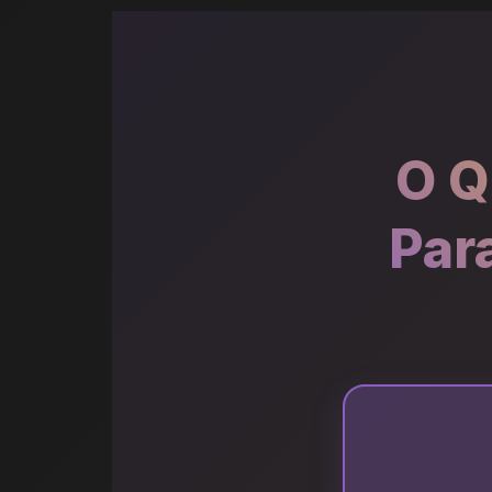
O Q
Par