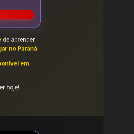
e
de aprender
gar no Paraná
ponível em
er hoje!