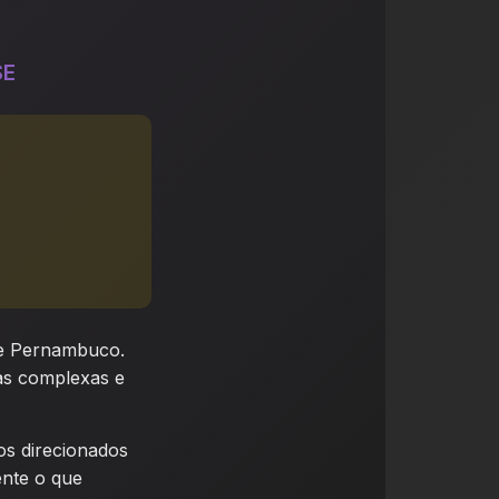
SE
 de Pernambuco.
as complexas e
os direcionados
ente o que