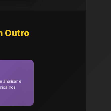
m Outro
 analisar e
nica nos