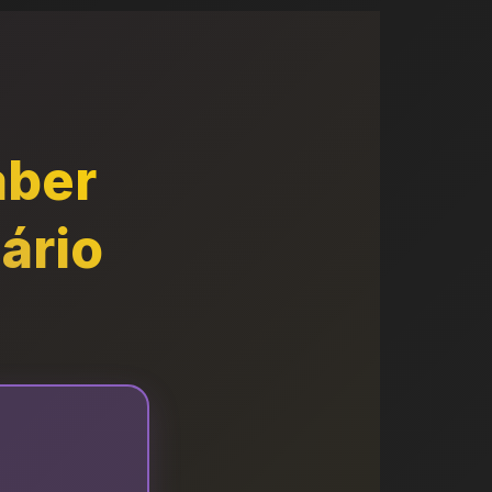
aber
ário