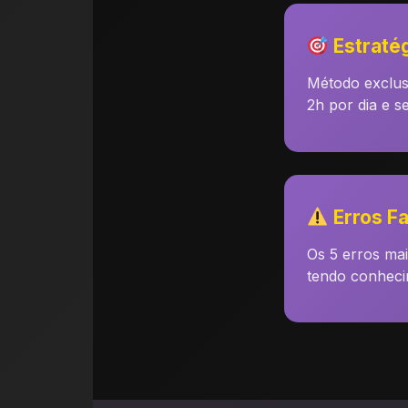
Estratég
Método exclus
2h por dia e s
Erros F
Os 5 erros ma
tendo conheci