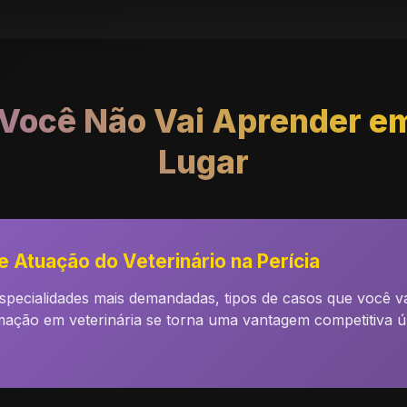
Você Não Vai Aprender e
Lugar
 Atuação do Veterinário na Perícia
pecialidades mais demandadas, tipos de casos que você vai
ação em veterinária se torna uma vantagem competitiva ú