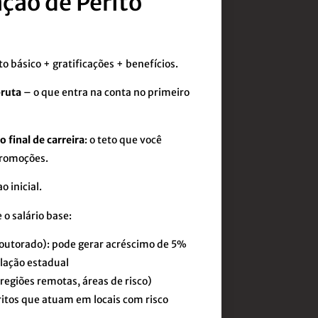
ção de Perito
 básico + gratificações + benefícios.
bruta
– o que entra na conta no primeiro
 final de carreira
: o teto que você
promoções.
 inicial.
o salário base:
doutorado): pode gerar acréscimo de 5%
lação estadual
 regiões remotas, áreas de risco)
ritos que atuam em locais com risco