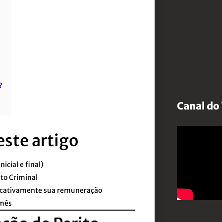
?
Canal do
este artigo
icial e final)
ito Criminal
ficativamente sua remuneração
 mês