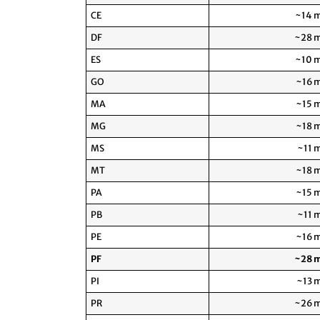
CE
~14 m
DF
~28 m
ES
~10 m
GO
~16 m
MA
~15 m
MG
~18 m
MS
~11 m
MT
~18 m
PA
~15 m
PB
~11 m
PE
~16 m
PF
~28 m
PI
~13 m
PR
~26 m