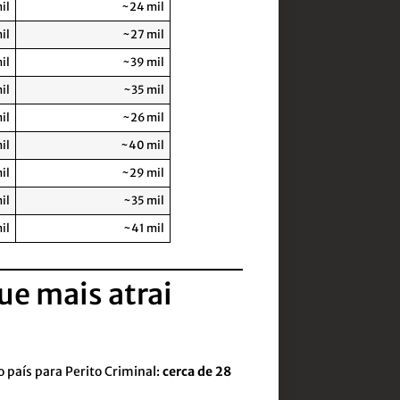
il
~24 mil
il
~27 mil
il
~39 mil
il
~35 mil
il
~26 mil
il
~40 mil
il
~29 mil
il
~35 mil
il
~41 mil
que mais atrai
 país para Perito Criminal:
cerca de 28