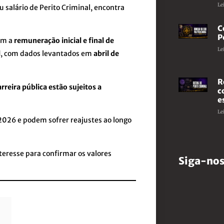
Le
salário de Perito Criminal, encontra
C
P
com a
remuneração inicial e final de
Le
l
, com dados levantados em
abril de
R
arreira pública estão sujeitos a
c
e
Le
 2026 e podem sofrer reajustes ao longo
teresse para confirmar os valores
Siga-nos