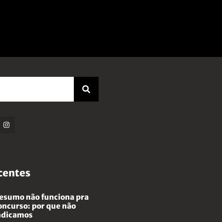
centes
esumo não funciona pra
oncurso: por que não
ndicamos