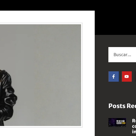
Posts Re
R
c
i