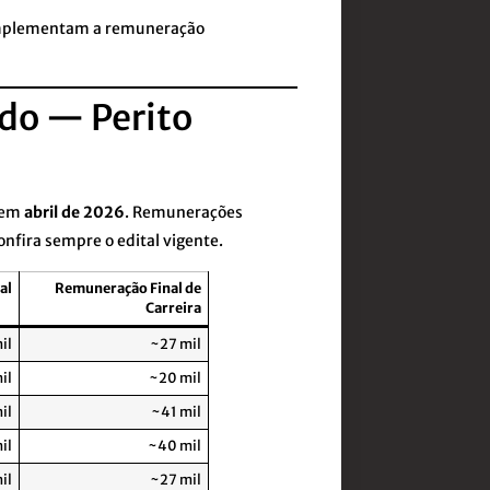
complementam a remuneração
ado — Perito
 em
abril de 2026
. Remunerações
Confira sempre o edital vigente.
al
Remuneração Final de
Carreira
il
~27 mil
il
~20 mil
il
~41 mil
il
~40 mil
il
~27 mil