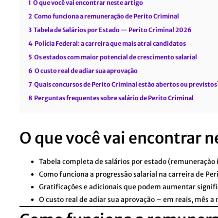
1
O que você vai encontrar neste artigo
2
Como funciona a remuneração de Perito Criminal
3
Tabela de Salários por Estado — Perito Criminal 2026
4
Polícia Federal: a carreira que mais atrai candidatos
5
Os estados com maior potencial de crescimento salarial
6
O custo real de adiar sua aprovação
7
Quais concursos de Perito Criminal estão abertos ou previstos
8
Perguntas frequentes sobre salário de Perito Criminal
O que você vai encontrar n
Tabela completa de salários por estado (remuneração in
Como funciona a progressão salarial na carreira de Per
Gratificações e adicionais que podem aumentar signi
O custo real de adiar sua aprovação – em reais, mês a