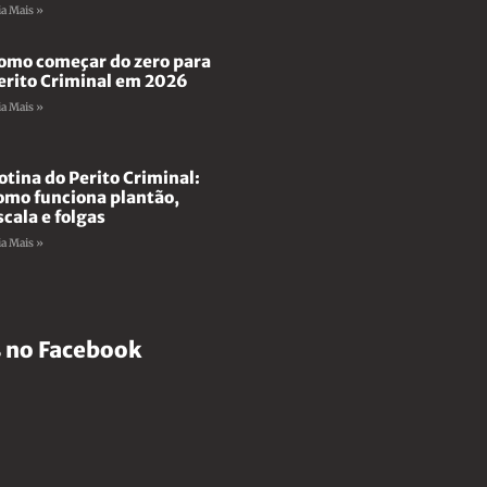
ia Mais »
omo começar do zero para
erito Criminal em 2026
ia Mais »
otina do Perito Criminal:
omo funciona plantão,
scala e folgas
ia Mais »
 no Facebook