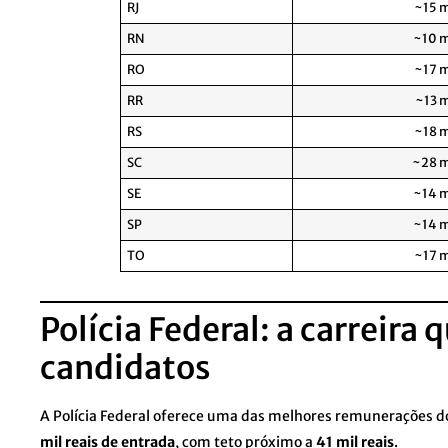
RJ
~15 m
RN
~10 m
RO
~17 m
RR
~13 m
RS
~18 m
SC
~28 m
SE
~14 m
SP
~14 m
TO
~17 m
Polícia Federal: a carreira 
candidatos
A Polícia Federal oferece uma das melhores remunerações do
mil reais de entrada
, com teto próximo a
41 mil reais
.