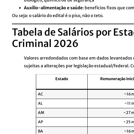
Auxílio-alimentação e saúde
: benefícios fixos que 
Ou seja: o salário do edital é o piso, não o teto.
Tabela de Salários por Est
Criminal 2026
Valores arredondados com base em dados levantados
sujeitas a alterações por legislação estadual/federal. 
Estado
Remuneração Inici
AC
~16 m
AL
~11 m
AM
~27 m
AP
~25 m
BA
~16 m