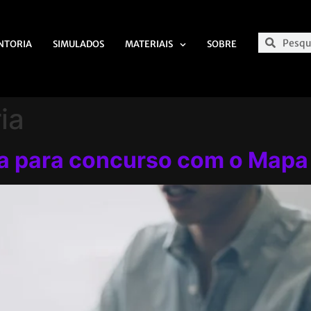
NTORIA
SIMULADOS
MATERIAIS
SOBRE
ia
ia para concurso com o Mapa