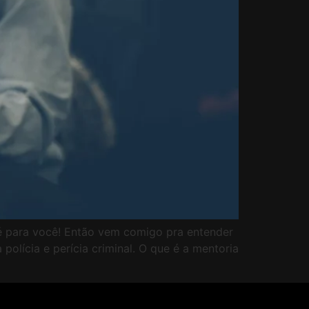
 é para você! Então vem comigo pra entender
olícia e perícia criminal. O que é a mentoria