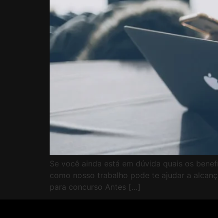
Se você ainda está em dúvida quais os benef
como nosso trabalho pode te ajudar a alcança
para concurso Antes […]