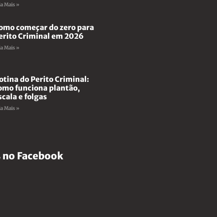
ia Mais »
omo começar do zero para
erito Criminal em 2026
ia Mais »
otina do Perito Criminal:
omo funciona plantão,
scala e folgas
ia Mais »
 no Facebook