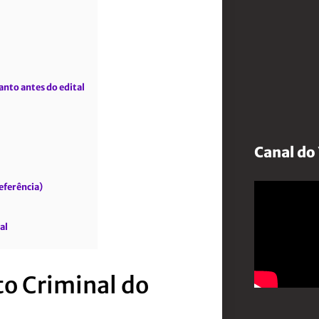
anto antes do edital
Canal do
eferência)
al
to Criminal do