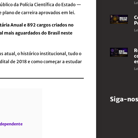
Le
úblico da Polícia Científica do Estado —
 plano de carreira aprovados em lei.
C
P
ária Anual e 892 cargos criados no
Le
al mais aguardados do Brasil neste
R
 atual, o histórico institucional, tudo o
c
e
edital de 2018 e como começar a estudar
Le
Siga-nos
 independente