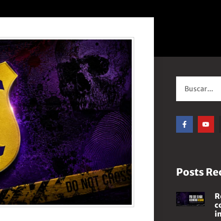
Posts Re
R
c
i