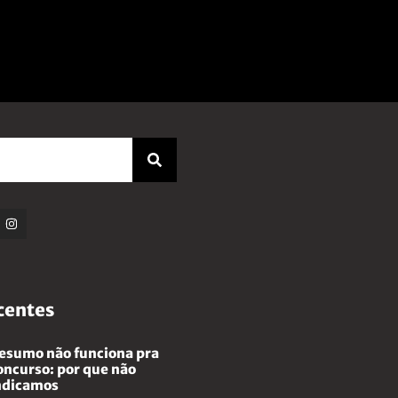
centes
esumo não funciona pra
oncurso: por que não
ndicamos