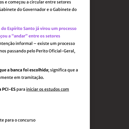
s e começou a circular entre setores
o Gabinete do Governador e o Gabinete do
ca do Espírito Santo já virou um processo
çou a “andar” entre os setores
intenção informal – existe um processo
os passando pelo Perito Oficial-Geral,
que a banca foi escolhida
; significa que a
ialmente em tramitação.
a PCI-ES
para
iniciar os estudos com
te para o concurso