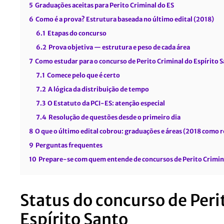
5
Graduações aceitas para Perito Criminal do ES
6
Como é a prova? Estrutura baseada no último edital (2018)
6.1
Etapas do concurso
6.2
Prova objetiva — estrutura e peso de cada área
7
Como estudar para o concurso de Perito Criminal do Espírito S
7.1
Comece pelo que é certo
7.2
A lógica da distribuição de tempo
7.3
O Estatuto da PCI-ES: atenção especial
7.4
Resolução de questões desde o primeiro dia
8
O que o último edital cobrou: graduações e áreas (2018 como r
9
Perguntas frequentes
10
Prepare-se com quem entende de concursos de Perito Crimin
Status do concurso de Peri
Espírito Santo