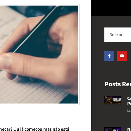
Posts Re
C
P
Le
meçar? Ou já começou mas não está
R