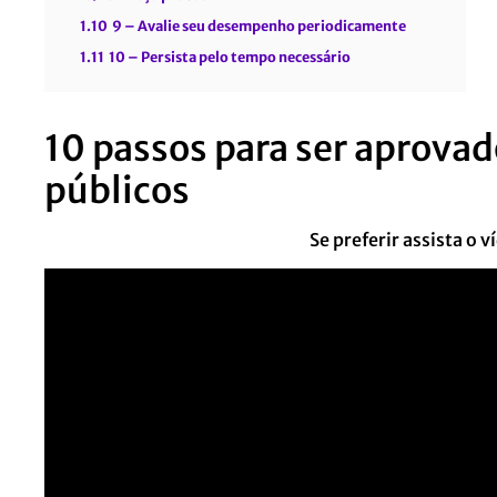
1.10
9 – Avalie seu desempenho periodicamente
1.11
10 – Persista pelo tempo necessário
10 passos para ser aprova
públicos
Se preferir assista o v