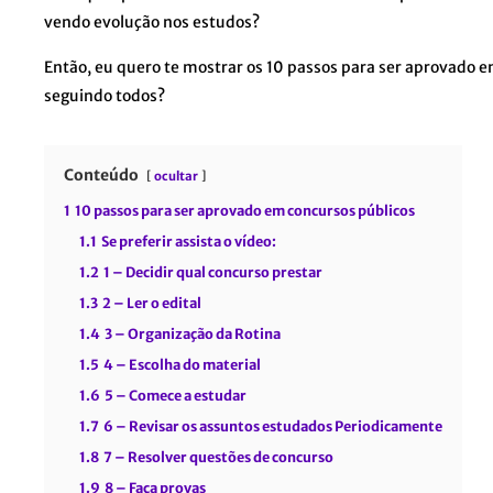
vendo evolução nos estudos?
Então, eu quero te mostrar os 10 passos para ser aprovado e
seguindo todos?
Conteúdo
ocultar
1
10 passos para ser aprovado em concursos públicos
1.1
Se preferir assista o vídeo:
1.2
1 – Decidir qual concurso prestar
1.3
2 – Ler o edital
1.4
3 – Organização da Rotina
1.5
4 – Escolha do material
1.6
5 – Comece a estudar
1.7
6 – Revisar os assuntos estudados Periodicamente
1.8
7 – Resolver questões de concurso
1.9
8 – Faça provas