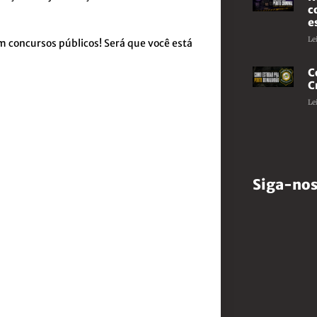
c
e
Le
m concursos públicos! Será que você está
C
C
Le
Siga-nos