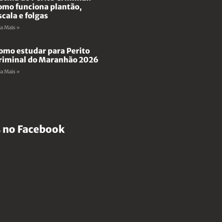
omo funciona plantão,
scala e folgas
ia Mais »
omo estudar para Perito
riminal do Maranhão 2026
ia Mais »
 no Facebook