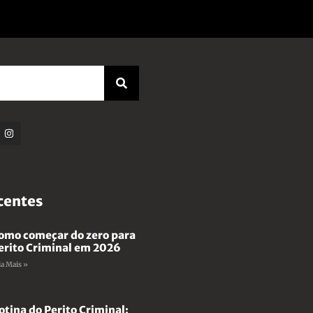
centes
omo começar do zero para
erito Criminal em 2026
ia Mais »
otina do Perito Criminal: