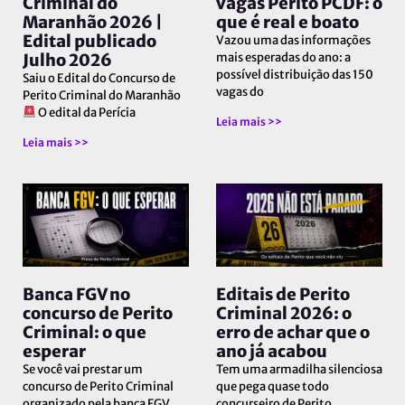
Criminal do
vagas Perito PCDF: o
Maranhão 2026 |
que é real e boato
Edital publicado
Vazou uma das informações
Julho 2026
mais esperadas do ano: a
possível distribuição das 150
Saiu o Edital do Concurso de
vagas do
Perito Criminal do Maranhão
O edital da Perícia
Leia mais >>
Leia mais >>
Banca FGV no
Editais de Perito
concurso de Perito
Criminal 2026: o
Criminal: o que
erro de achar que o
esperar
ano já acabou
Se você vai prestar um
Tem uma armadilha silenciosa
concurso de Perito Criminal
que pega quase todo
organizado pela banca FGV
concurseiro de Perito