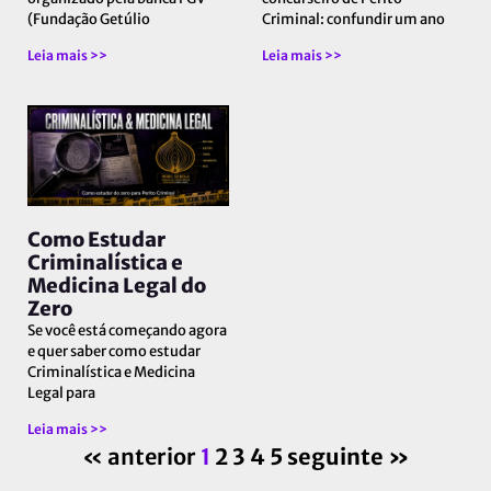
(Fundação Getúlio
Criminal: confundir um ano
Leia mais >>
Leia mais >>
Como Estudar
Criminalística e
Medicina Legal do
Zero
Se você está começando agora
e quer saber como estudar
Criminalística e Medicina
Legal para
Leia mais >>
« anterior
1
2
3
4
5
seguinte »