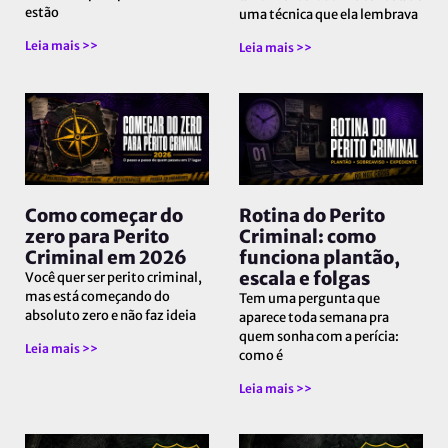
estão
uma técnica que ela lembrava
Leia mais >>
Leia mais >>
Como começar do
Rotina do Perito
zero para Perito
Criminal: como
Criminal em 2026
funciona plantão,
escala e folgas
Você quer ser perito criminal,
mas está começando do
Tem uma pergunta que
absoluto zero e não faz ideia
aparece toda semana pra
quem sonha com a perícia:
Leia mais >>
como é
Leia mais >>