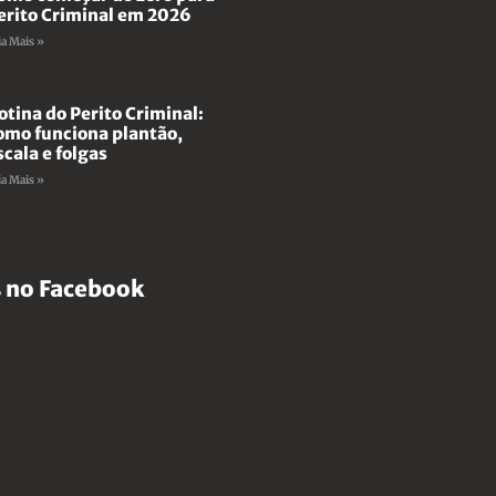
erito Criminal em 2026
ia Mais »
otina do Perito Criminal:
omo funciona plantão,
scala e folgas
ia Mais »
 no Facebook