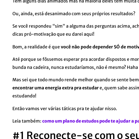
Tem alguns dias animados mas na maioria deles tem muita d
Ou, ainda, está desanimado com seus próprios resultados?
Se você respondeu “sim” a alguma das perguntas acima, ach
dicas pró-motivação que eu darei aqui!
Bom, a realidade é que
você não pode depender SÓ de motiv
Até porque se fôssemos esperar pra acordar dispostos e mor
bunda na cadeira, nunca estudaríamos, não é mesmo? Haha
Mas sei que todo mundo rende melhor quando se sente bem, 
encontrar uma energia extra pra estudar
e, quem sabe assim
estudando!
Então vamos ver várias táticas pra te ajudar nisso.
Leia também:
como um plano de estudos pode te ajudar a p
#1 Reconecte-se com o se