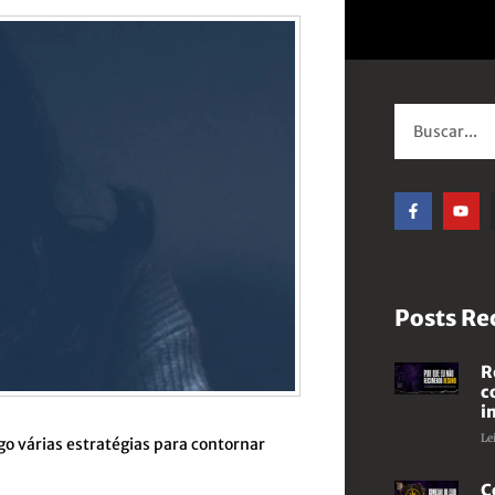
Posts Re
R
c
i
Le
go várias estratégias para contornar
C