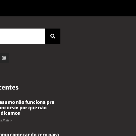
centes
esumo não funciona pra
oncurso: por que não
ndicamos
ia Mais »
omo começar do zero para