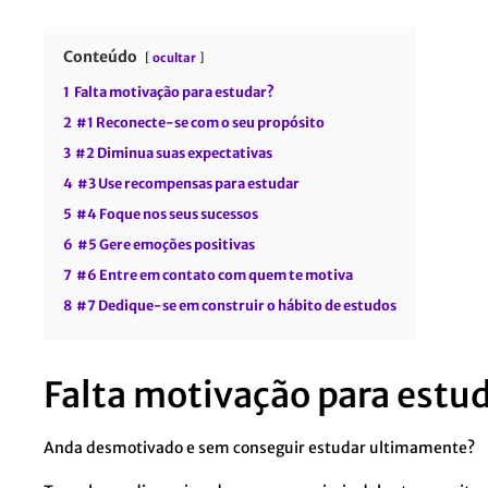
Conteúdo
ocultar
1
Falta motivação para estudar?
2
#1 Reconecte-se com o seu propósito
3
#2 Diminua suas expectativas
4
#3 Use recompensas para estudar
5
#4 Foque nos seus sucessos
6
#5 Gere emoções positivas
7
#6 Entre em contato com quem te motiva
8
#7 Dedique-se em construir o hábito de estudos
Falta motivação para estu
Anda desmotivado e sem conseguir estudar ultimamente?