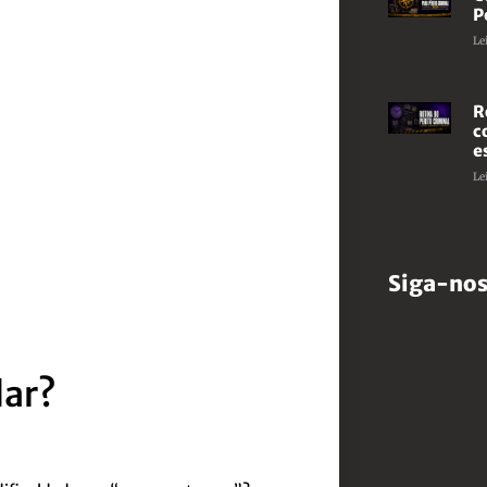
P
Le
R
c
e
Le
Siga-nos
dar?